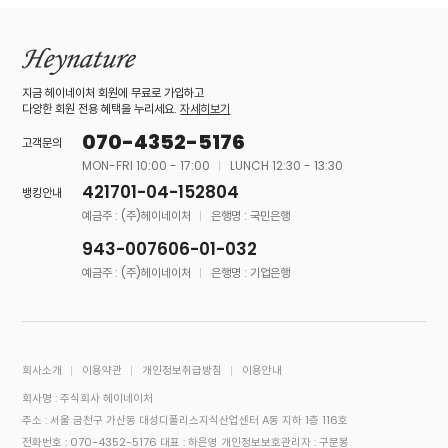
지금 헤이네이처 회원에 무료로 가입하고
다양한 회원 전용 혜택을 누리세요.
자세히보기
070-4352-5176
고객문의
MON-FRI 10:00 - 17:00
LUNCH 12:30 - 13:30
421701-04-152804
뱅킹안내
예금주 : (주)헤이네이처
은행명 : 국민은행
943-007606-01-032
예금주 : (주)헤이네이처
은행명 : 기업은행
회사소개
이용약관
개인정보취급방침
이용안내
회사명 : 주식회사 헤이네이처
주소 : 서울 금천구 가산동 대성디폴리스지식산업센터 A동 지하 1층 116호
전화번호 : 070-4352-5176
대표 : 하은영
개인정보보호관리자 : 구문봉