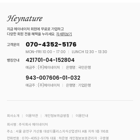
지금 헤이네이처 회원에 무료로 가입하고
다양한 회원 전용 혜택을 누리세요.
자세히보기
070-4352-5176
고객문의
MON-FRI 10:00 - 17:00
LUNCH 12:30 - 13:30
421701-04-152804
뱅킹안내
예금주 : (주)헤이네이처
은행명 : 국민은행
943-007606-01-032
예금주 : (주)헤이네이처
은행명 : 기업은행
회사소개
이용약관
개인정보취급방침
이용안내
회사명 : 주식회사 헤이네이처
주소 : 서울 금천구 가산동 대성디폴리스지식산업센터 A동 지하 1층 116호
전화번호 : 070-4352-5176
대표 : 하은영
개인정보보호관리자 : 구문봉