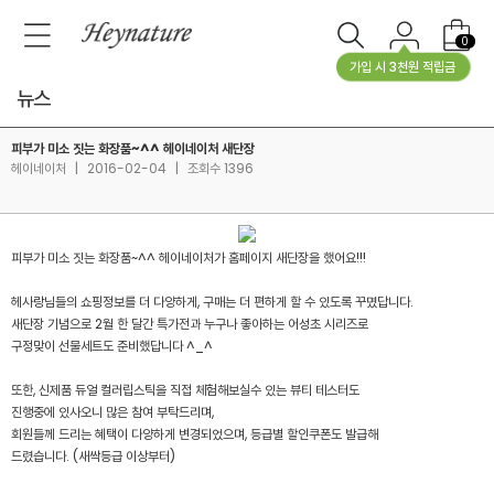
0
가입 시 3천원 적립금
뉴스
피부가 미소 짓는 화장품~^^ 헤이네이처 새단장
헤이네이처
|
2016-02-04
|
조회수 1396
피부가 미소 짓는 화장품~^^ 헤이네이처가 홈페이지 새단장을 했어요!!!
헤사랑님들의 쇼핑정보를 더 다양하게, 구매는 더 편하게 할 수 있도록 꾸몄답니다.
새단장 기념으로 2월 한 달간 특가전과 누구나 좋아하는 어성초 시리즈로
구정맞이 선물세트도 준비했답니다 ^_^
또한, 신제품 듀얼 컬러립스틱을 직접 체험해보실수 있는 뷰티 테스터도
진행중에 있사오니 많은 참여 부탁드리며,
회원들께 드리는 혜택이 다양하게 변경되었으며, 등급별 할인쿠폰도 발급해
드렸습니다. (새싹등급 이상부터)