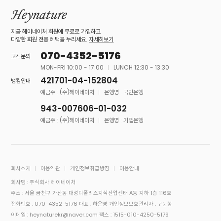
지금 헤이네이처 회원에 무료로 가입하고
다양한 회원 전용 혜택을 누리세요.
자세히보기
070-4352-5176
고객문의
MON-FRI 10:00 - 17:00
LUNCH 12:30 - 13:30
421701-04-152804
뱅킹안내
예금주 : (주)헤이네이처
은행명 : 국민은행
943-007606-01-032
예금주 : (주)헤이네이처
은행명 : 기업은행
회사소개
이용약관
개인정보취급방침
이용안내
회사명 : 주식회사 헤이네이처
주소 : 서울 금천구 가산동 대성디폴리스지식산업센터 A동 지하 1층 116호
전화번호 : 070-4352-5176
대표 : 하은영
개인정보보호관리자 : 구문봉
이메일 : heynaturekr@naver.com
팩스 : 1515-010-4250-5179