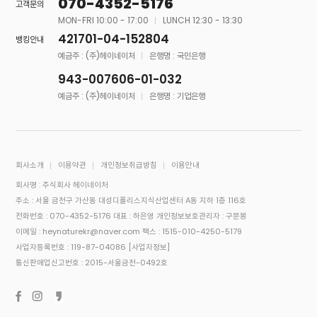
070-4352-5176
고객문의
MON-FRI 10:00 - 17:00
LUNCH 12:30 - 13:30
421701-04-152804
뱅킹안내
예금주 : (주)헤이네이처
은행명 : 국민은행
943-007606-01-032
예금주 : (주)헤이네이처
은행명 : 기업은행
회사소개
이용약관
개인정보취급방침
이용안내
회사명 : 주식회사 헤이네이처
주소 : 서울 금천구 가산동 대성디폴리스지식산업센터 A동 지하 1층 116호
전화번호 : 070-4352-5176
대표 : 하은영
개인정보보호관리자 : 구문봉
이메일 : heynaturekr@naver.com
팩스 : 1515-010-4250-5179
사업자등록번호 : 119-87-04086
[사업자정보]
통신판매업신고번호 : 2015-서울금천-0492호