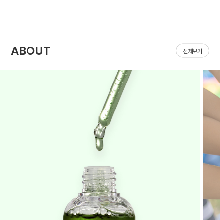
가 나아질 기*가 안보였어
집어지는데 헤이네이처 어
요ㅠㅠ 첫날 피부 보시면
성초 스킨 쓰면 확실히 진
다들 아시겠지만 너무 심
정되는 느낌이 있어요 쓰
해서 거울보기도 싫을..
다 보면 효과가 긴가민가..
ABOUT
전체보기