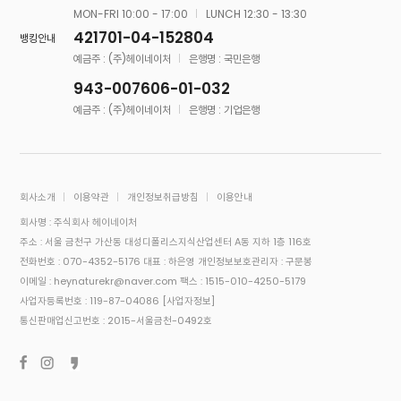
MON-FRI 10:00 - 17:00
LUNCH 12:30 - 13:30
421701-04-152804
뱅킹안내
예금주 : (주)헤이네이처
은행명 : 국민은행
943-007606-01-032
예금주 : (주)헤이네이처
은행명 : 기업은행
회사소개
이용약관
개인정보취급방침
이용안내
회사명 : 주식회사 헤이네이처
주소 : 서울 금천구 가산동 대성디폴리스지식산업센터 A동 지하 1층 116호
전화번호 : 070-4352-5176
대표 : 하은영
개인정보보호관리자 : 구문봉
이메일 : heynaturekr@naver.com
팩스 : 1515-010-4250-5179
사업자등록번호 : 119-87-04086
[사업자정보]
통신판매업신고번호 : 2015-서울금천-0492호