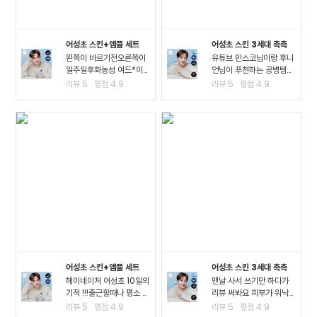
어성초 스킨+앰플 세트
어성초 스킨 3세대 촉촉
왼쪽이 바르기전오른쪽이
유튜브 민스코님이랑 후니
일주일후화농성 여드*이
언님이 푸천하는 공병템이
진짜 많이 진정되고 여드*
라서 큰 맘먹고 샀는데요!!
리뷰
5
평점
4.9
리뷰
5
평점
4.9
때문에 피부가 아픈정도
진정이 되는 거 같아요!! 좁
였는데 이제 아픈게 없어
*여드*이 많이 진정된 걸
져서 너무 좋아요ㅠㅠ왠만
느끼고요 스킨팩을 해주고
한 여드*에 좋다는거는 다
잤을 때 가장 큰 효과를 느
써봤는데 이렇게 효과가..
꼈어요3일차까지..
어성초 스킨+앰플 세트
어성초 스킨 3세대 촉촉
헤이네이처 어성초 10일의
맨날 사서 쓰기만 하다가
기적 !!!출근할때나 평소 밖
리뷰 써봐요 피부가 워낙
에서 다닐때도 계속 마스
여드*성 피부고 툭하면 이
리뷰
5
평점
4.9
리뷰
5
평점
4.9
크를 사용하다보니.. 피부
것저것 많이 나고 자주 뒤