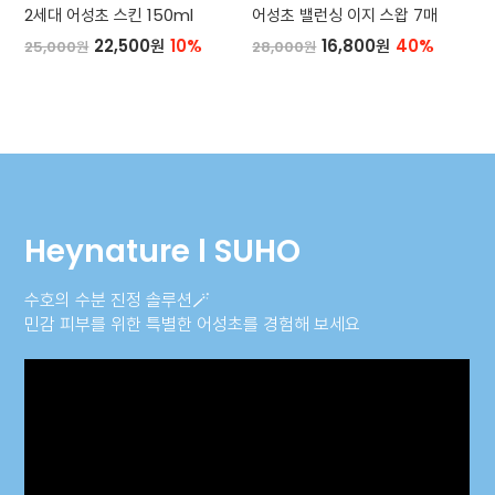
2세대 어성초 스킨 150ml
어성초 밸런싱 이지 스왑 7매
22,500원
10%
16,800원
40%
25,000원
28,000원
Heynature l SUHO
수호의 수분 진정 솔루션🪄
민감 피부를 위한 특별한 어성초를 경험해 보세요