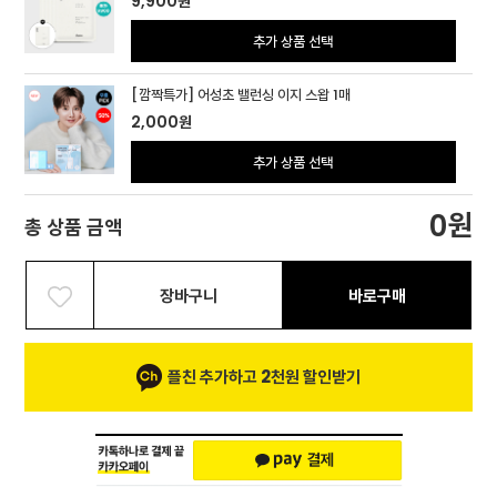
9,900
원
추가 상품 선택
[깜짝특가] 어성초 밸런싱 이지 스왑 1매
2,000
원
추가 상품 선택
원
0
총 상품 금액
장바구니
바로구매
플친 추가하고 2천원 할인받기