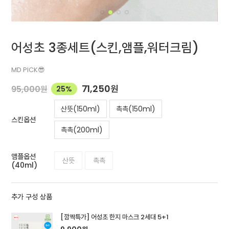
어성초 3종세트(스킨,앰플,워터크림)
MD PICK😎
71,250
원
95,000
원
25%
산뜻(150ml)
촉촉(150ml)
스킨옵션
촉촉(200ml)
앰플옵션
산뜻
촉촉
(40ml)
추가 구성 상품
[깜짝특가] 어성초 한지 마스크 2세대 5+1