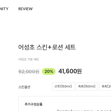
NITY
REVIEW
어성초 스킨+로션 세트
어성초 기본 세트
41,600
원
52,000
원
20%
산뜻(150ml)
촉촉(150ml)
촉촉(2
스킨옵션
추가구성상품