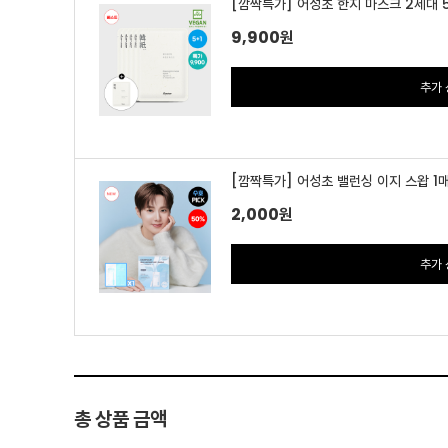
[깜짝특가] 어성초 한지 마스크 2세대 5
9,900
원
추가 
[깜짝특가] 어성초 밸런싱 이지 스왑 1
2,000
원
추가 
총 상품 금액