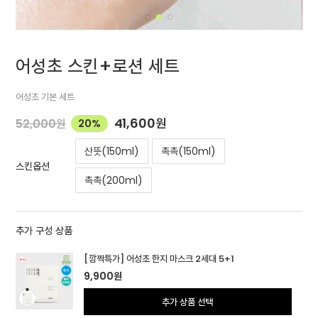
어성초 스킨+로션 세트
어성초 기본 세트
41,600
원
52,000
원
20%
산뜻(150ml)
촉촉(150ml)
스킨옵션
촉촉(200ml)
추가 구성 상품
[깜짝특가] 어성초 한지 마스크 2세대 5+1
9,900
원
추가 상품 선택