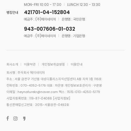
MON-FRI 10:00 - 17:00
LUNCH 12:30 - 13:30
421701-04-152804
뱅킹안내
예금주 : (주)헤이네이처
은행명 : 국민은행
943-007606-01-032
예금주 : (주)헤이네이처
은행명 : 기업은행
회사소개
이용약관
개인정보취급방침
이용안내
회사명 : 주식회사 헤이네이처
주소 : 서울 금천구 가산동 대성디폴리스지식산업센터 A동 지하 1층 116호
전화번호 : 070-4352-5176
대표 : 하은영
개인정보보호관리자 : 구문봉
이메일 : heynaturekr@naver.com
팩스 : 1515-010-4250-5179
사업자등록번호 : 119-87-04086
[사업자정보]
통신판매업신고번호 : 2015-서울금천-0492호