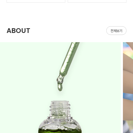
가 나아질 기*가 안보였어
집어지는데 헤이네이처 어
요ㅠㅠ 첫날 피부 보시면
성초 스킨 쓰면 확실히 진
다들 아시겠지만 너무 심
정되는 느낌이 있어요 쓰
해서 거울보기도 싫을..
다 보면 효과가 긴가민가..
ABOUT
전체보기