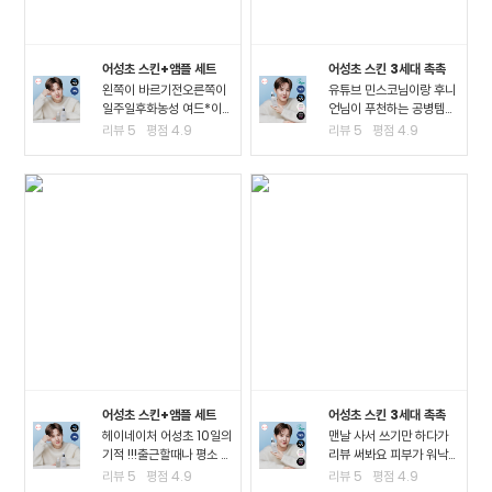
어성초 스킨+앰플 세트
어성초 스킨 3세대 촉촉
왼쪽이 바르기전오른쪽이
유튜브 민스코님이랑 후니
일주일후화농성 여드*이
언님이 푸천하는 공병템이
진짜 많이 진정되고 여드*
라서 큰 맘먹고 샀는데요!!
리뷰
5
평점
4.9
리뷰
5
평점
4.9
때문에 피부가 아픈정도
진정이 되는 거 같아요!! 좁
였는데 이제 아픈게 없어
*여드*이 많이 진정된 걸
져서 너무 좋아요ㅠㅠ왠만
느끼고요 스킨팩을 해주고
한 여드*에 좋다는거는 다
잤을 때 가장 큰 효과를 느
써봤는데 이렇게 효과가..
꼈어요3일차까지..
어성초 스킨+앰플 세트
어성초 스킨 3세대 촉촉
헤이네이처 어성초 10일의
맨날 사서 쓰기만 하다가
기적 !!!출근할때나 평소 밖
리뷰 써봐요 피부가 워낙
에서 다닐때도 계속 마스
여드*성 피부고 툭하면 이
리뷰
5
평점
4.9
리뷰
5
평점
4.9
크를 사용하다보니.. 피부
것저것 많이 나고 자주 뒤