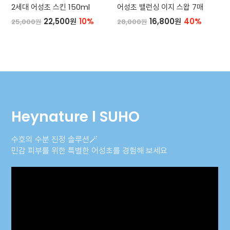
2세대 어성초 스킨 150ml
어성초 밸런싱 이지 스왑 7매
22,500원
10%
16,800원
40%
25,000원
28,000원
Heynature l SUHO
수호의 수분 진정 솔루션🪄
민감 피부를 위한 특별한 어성초를 경험해 보세요