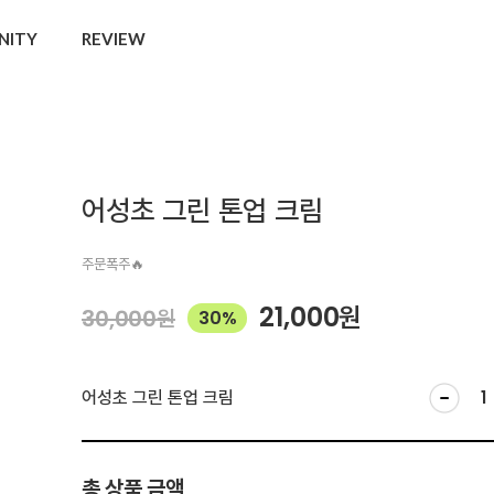
NITY
REVIEW
어성초 그린 톤업 크림
주문폭주🔥
21,000
원
30,000
원
30%
어성초 그린 톤업 크림
총 상품 금액