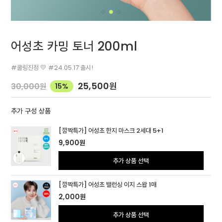
어성초 카밍 토너 200ml
#쿨링진정 💛 #24.05.17 출시!
25,500
원
30,000
원
15%
추가 구성 상품
[깜짝특가] 어성초 한지 마스크 2세대 5+1
9,900
원
추가 상품 선택
[깜짝특가] 어성초 밸런싱 이지 스왑 1매
2,000
원
추가 상품 선택