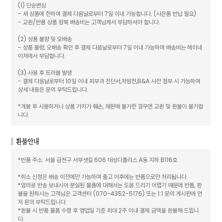
(1) 단순변심
- 새 상품에 한하여 결제 다음날로부터 7일 이내 가능합니다. (사은품 반납 필요)
- 교환/반품 상품 왕복 배송비는 고객님께서 부담하셔야 합니다.
(2) 상품 불량 및 오배송
- 상품 불량, 오배송 확인 후 결제 다음날로부터 7일 이내 가능하며 배송비는 헤이네
이처에서 부담합니다.
(3) 사용 후 트러블 발생
- 결제 다음날로부터 10일 이내 피부과 진단서,처방전,B&A 사진 첨부 시 가능하며
상세 내용은 문의 부탁드립니다.
*개봉 후 사용하거나 상품 가치가 훼손, 재판매 불가한 경우엔 교환 및 환불이 불가합
니다.
*반품 주소: 서울 금천구 서부샛길 606 대성디폴리스 A동 지하 B116호
*취소 신청은 배송 이전에만 가능하며 출고 이후에는 반품으로만 처리됩니다.
*임의로 반송 보내시어 분실된 물품에 대해서는 도움 드리기 어렵기 때문에 반품, 환
불을 원하시는 고객님은 고객센터 (070-4352-5176) 또는 1:1 문의 게시판에 먼
저 문의 부탁드립니다.
*환불 시 반품 물품 수령 후 영업일 기준 최대 2주 이내 결제 금액을 환불해 드립니
다.