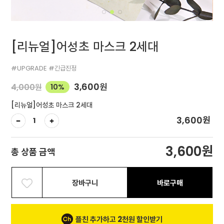
[리뉴얼]어성초 마스크 2세대
#UPGRADE #긴급진정
3,600
원
4,000
원
10%
[리뉴얼]어성초 마스크 2세대
원
3,600
원
3,600
총 상품 금액
장바구니
바로구매
플친 추가하고 2천원 할인받기