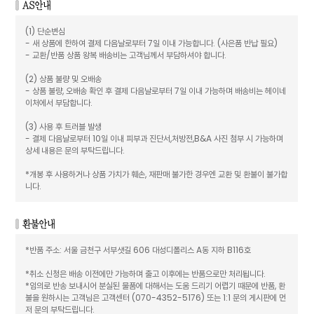
(1) 단순변심
- 새 상품에 한하여 결제 다음날로부터 7일 이내 가능합니다. (사은품 반납 필요)
- 교환/반품 상품 왕복 배송비는 고객님께서 부담하셔야 합니다.
(2) 상품 불량 및 오배송
- 상품 불량, 오배송 확인 후 결제 다음날로부터 7일 이내 가능하며 배송비는 헤이네
이처에서 부담합니다.
(3) 사용 후 트러블 발생
- 결제 다음날로부터 10일 이내 피부과 진단서,처방전,B&A 사진 첨부 시 가능하며
상세 내용은 문의 부탁드립니다.
*개봉 후 사용하거나 상품 가치가 훼손, 재판매 불가한 경우엔 교환 및 환불이 불가합
니다.
*반품 주소: 서울 금천구 서부샛길 606 대성디폴리스 A동 지하 B116호
*취소 신청은 배송 이전에만 가능하며 출고 이후에는 반품으로만 처리됩니다.
*임의로 반송 보내시어 분실된 물품에 대해서는 도움 드리기 어렵기 때문에 반품, 환
불을 원하시는 고객님은 고객센터 (070-4352-5176) 또는 1:1 문의 게시판에 먼
저 문의 부탁드립니다.