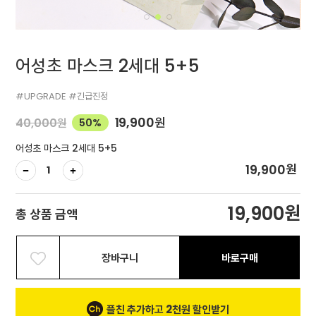
어성초 마스크 2세대 5+5
#UPGRADE #긴급진정
19,900
원
40,000
원
50%
어성초 마스크 2세대 5+5
원
19,900
원
19,900
총 상품 금액
장바구니
바로구매
플친 추가하고 2천원 할인받기