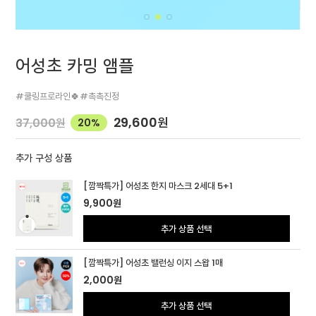
어성초 카밍 앰플
#쿨링프로라인🍀#촉촉진정
29,600
원
37,000
원
20%
추가 구성 상품
[깜짝특가] 어성초 한지 마스크 2세대 5+1
9,900
원
추가 상품 선택
[깜짝특가] 어성초 밸런싱 이지 스왑 1매
2,000
원
추가 상품 선택