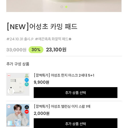
[NEW]어성초 카밍 패드
#24.10.31 출시🎉 #매끈촉촉 화잘먹 패드🍀
23,100
원
33,000
원
30%
추가 구성 상품
[깜짝특가] 어성초 한지 마스크 2세대 5+1
9,900
원
추가 상품 선택
[깜짝특가] 어성초 밸런싱 이지 스왑 1매
2,000
원
추가 상품 선택