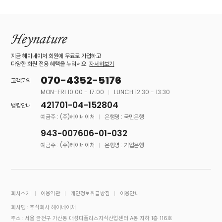
지금 헤이네이처 회원에 무료로 가입하고
다양한 회원 전용 혜택을 누리세요.
자세히보기
070-4352-5176
고객문의
MON-FRI 10:00 - 17:00
LUNCH 12:30 - 13:30
421701-04-152804
뱅킹안내
예금주 : (주)헤이네이처
은행명 : 국민은행
943-007606-01-032
예금주 : (주)헤이네이처
은행명 : 기업은행
회사소개
이용약관
개인정보취급방침
이용안내
회사명 : 주식회사 헤이네이처
주소 : 서울 금천구 가산동 대성디폴리스지식산업센터 A동 지하 1층 116호