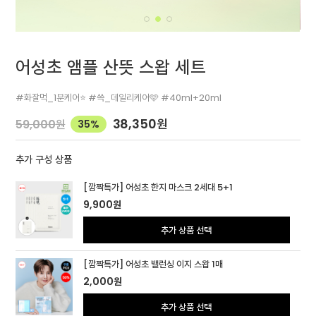
어성초 앰플 산뜻 스왑 세트
#화잘먹_1분케어⭐ #쓱_데일리케어🩵 #40ml+20ml
38,350
원
59,000
원
35%
추가 구성 상품
[깜짝특가] 어성초 한지 마스크 2세대 5+1
9,900
원
추가 상품 선택
[깜짝특가] 어성초 밸런싱 이지 스왑 1매
2,000
원
추가 상품 선택