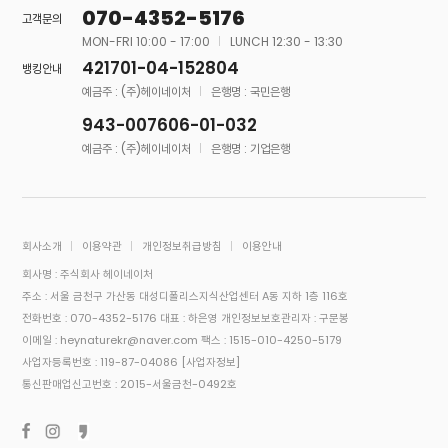
070-4352-5176
고객문의
MON-FRI 10:00 - 17:00
LUNCH 12:30 - 13:30
421701-04-152804
뱅킹안내
예금주 : (주)헤이네이처
은행명 : 국민은행
943-007606-01-032
예금주 : (주)헤이네이처
은행명 : 기업은행
회사소개
이용약관
개인정보취급방침
이용안내
회사명 : 주식회사 헤이네이처
주소 : 서울 금천구 가산동 대성디폴리스지식산업센터 A동 지하 1층 116호
전화번호 : 070-4352-5176
대표 : 하은영
개인정보보호관리자 : 구문봉
이메일 : heynaturekr@naver.com
팩스 : 1515-010-4250-5179
사업자등록번호 : 119-87-04086
[사업자정보]
통신판매업신고번호 : 2015-서울금천-0492호