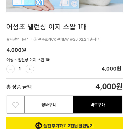
어성초 밸런싱 이지 스왑 1매
#화잘먹_1분케어 💦 #수호PICK #NEW #26.02.24 출시!⭐
4,000
원
어성초 밸런싱 이지 스왑 1매
원
4,000
원
4,000
총 상품 금액
장바구니
바로구매
플친 추가하고 2천원 할인받기