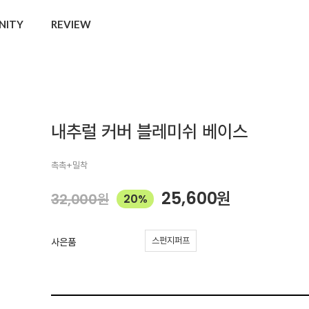
NITY
REVIEW
내추럴 커버 블레미쉬 베이스
촉촉+밀착
25,600
원
32,000
원
20%
스펀지퍼프
사은품