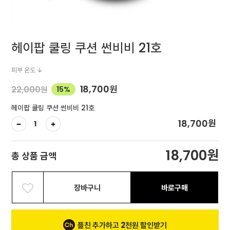
헤이팝 쿨링 쿠션 썬비비 21호
피부 온도 ↓
18,700
원
22,000
원
15%
헤이팝 쿨링 쿠션 썬비비 21호
원
18,700
원
18,700
총 상품 금액
장바구니
바로구매
플친 추가하고 2천원 할인받기