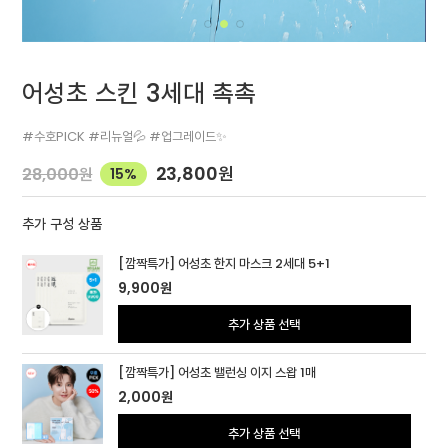
어성초 스킨 3세대 촉촉
#수호PICK #리뉴얼💦 #업그레이드✨
23,800
원
28,000
원
15%
추가 구성 상품
[깜짝특가] 어성초 한지 마스크 2세대 5+1
9,900
원
추가 상품 선택
[깜짝특가] 어성초 밸런싱 이지 스왑 1매
2,000
원
추가 상품 선택