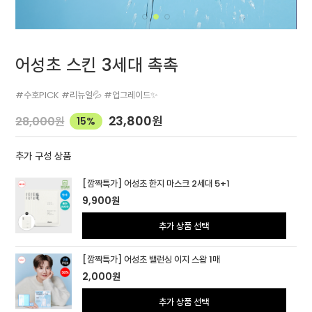
어성초 스킨 3세대 촉촉
#수호PICK #리뉴얼💦 #업그레이드✨
23,800
원
28,000
원
15%
추가 구성 상품
[깜짝특가] 어성초 한지 마스크 2세대 5+1
9,900
원
추가 상품 선택
[깜짝특가] 어성초 밸런싱 이지 스왑 1매
2,000
원
추가 상품 선택