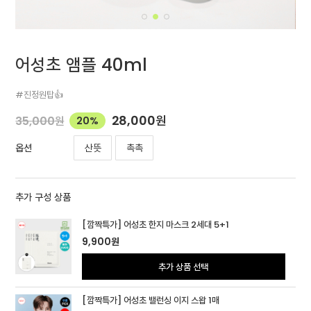
어성초 앰플 40ml
#진정원탑👍
28,000
원
35,000
원
20%
산뜻
촉촉
옵션
추가 구성 상품
[깜짝특가] 어성초 한지 마스크 2세대 5+1
9,900
원
추가 상품 선택
[깜짝특가] 어성초 밸런싱 이지 스왑 1매