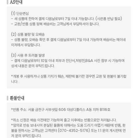
(1) 단순변심
- 새 상품에 한하여 결제 다음날로부터 7일 이내 가능합니다. (사은품 반납 필요)
- 교환/반품 상품 왕복 배송비는 고객님께서 부담하셔야 합니다.
(2) 상품 불량 및 오배송
- 상품 불량, 오배송 확인 후 결제 다음날로부터 7일 이내 가능하며 배송비는 헤이네
이처에서 부담합니다.
(3) 사용 후 트러블 발생
- 결제 다음날로부터 10일 이내 피부과 진단서,처방전,B&A 사진 첨부 시 가능하며
상세 내용은 문의 부탁드립니다.
*개봉 후 사용하거나 상품 가치가 훼손, 재판매 불가한 경우엔 교환 및 환불이 불가합
니다.
*반품 주소: 서울 금천구 서부샛길 606 대성디폴리스 A동 지하 B116호
*취소 신청은 배송 이전에만 가능하며 출고 이후에는 반품으로만 처리됩니다.
*임의로 반송 보내시어 분실된 물품에 대해서는 도움 드리기 어렵기 때문에 반품, 환
불을 원하시는 고객님은 고객센터 (070-4352-5176) 또는 1:1 문의 게시판에 먼
저 문의 부탁드립니다.