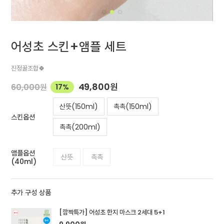
어성초 스킨+앰플 세트
진정꿀조합🍀
49,800
원
60,000
원
17%
산뜻(150ml)
촉촉(150ml)
스킨옵션
촉촉(200ml)
앰플옵션
산뜻
촉촉
(40ml)
추가 구성 상품
[깜짝특가] 어성초 한지 마스크 2세대 5+1