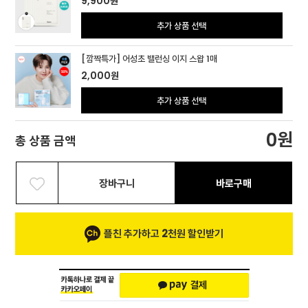
9,900
원
추가 상품 선택
[깜짝특가] 어성초 밸런싱 이지 스왑 1매
2,000
원
추가 상품 선택
원
0
총 상품 금액
장바구니
바로구매
플친 추가하고 2천원 할인받기