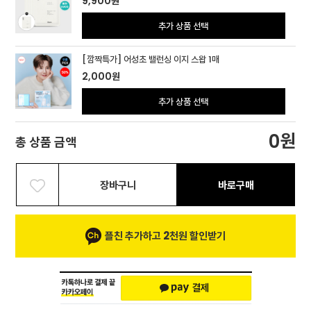
9,900
원
추가 상품 선택
[깜짝특가] 어성초 밸런싱 이지 스왑 1매
2,000
원
추가 상품 선택
원
0
총 상품 금액
장바구니
바로구매
플친 추가하고 2천원 할인받기