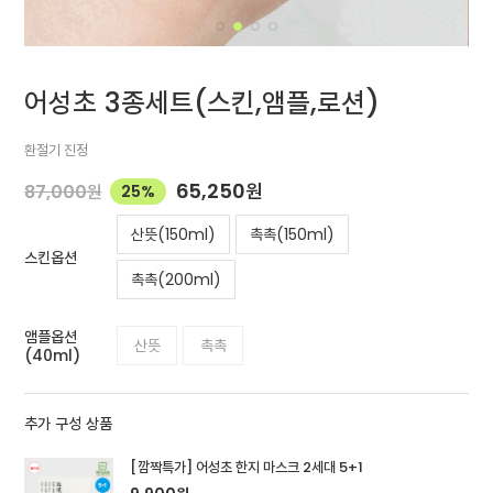
어성초 3종세트(스킨,앰플,로션)
환절기 진정
65,250
원
87,000
원
25%
산뜻(150ml)
촉촉(150ml)
스킨옵션
촉촉(200ml)
앰플옵션
산뜻
촉촉
(40ml)
추가 구성 상품
[깜짝특가] 어성초 한지 마스크 2세대 5+1