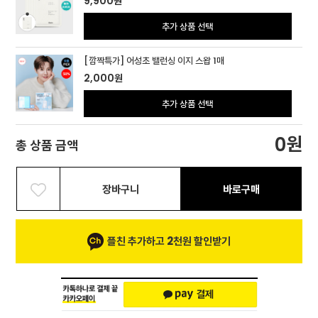
9,900
원
추가 상품 선택
[깜짝특가] 어성초 밸런싱 이지 스왑 1매
2,000
원
추가 상품 선택
원
0
총 상품 금액
장바구니
바로구매
플친 추가하고 2천원 할인받기