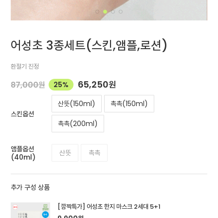
어성초 3종세트(스킨,앰플,로션)
환절기 진정
65,250
원
87,000
원
25%
산뜻(150ml)
촉촉(150ml)
스킨옵션
촉촉(200ml)
앰플옵션
산뜻
촉촉
(40ml)
추가 구성 상품
[깜짝특가] 어성초 한지 마스크 2세대 5+1