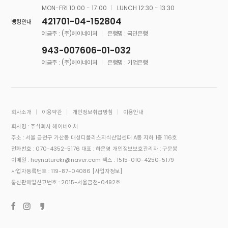
MON-FRI 10:00 - 17:00
LUNCH 12:30 - 13:30
421701-04-152804
뱅킹안내
예금주 : (주)헤이네이처
은행명 : 국민은행
943-007606-01-032
예금주 : (주)헤이네이처
은행명 : 기업은행
회사소개
이용약관
개인정보취급방침
이용안내
회사명 : 주식회사 헤이네이처
주소 : 서울 금천구 가산동 대성디폴리스지식산업센터 A동 지하 1층 116호
전화번호 : 070-4352-5176
대표 : 하은영
개인정보보호관리자 : 구문봉
이메일 : heynaturekr@naver.com
팩스 : 1515-010-4250-5179
사업자등록번호 : 119-87-04086
[사업자정보]
통신판매업신고번호 : 2015-서울금천-0492호