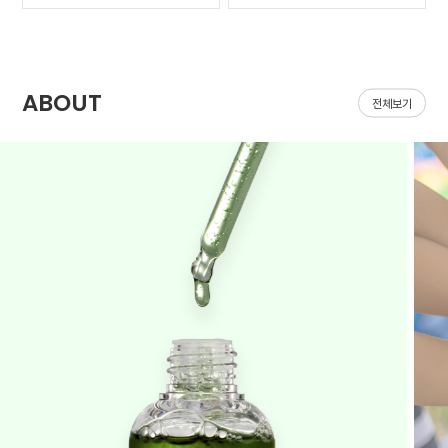
가 나아질 기*가 안보였어
집어지는데 헤이네이처 어
요ㅠㅠ 첫날 피부 보시면
성초 스킨 쓰면 확실히 진
다들 아시겠지만 너무 심
정되는 느낌이 있어요 쓰
해서 거울보기도 싫을..
다 보면 효과가 긴가민가..
ABOUT
전체보기