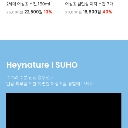
2세대 어성초 스킨 150ml
어성초 밸런싱 이지 스왑 7매
22,500원
10%
16,800원
40%
25,000원
28,000원
Heynature l SUHO
수호의 수분 진정 솔루션🪄
민감 피부를 위한 특별한 어성초를 경험해 보세요