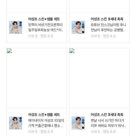
어성초 스킨+앰플 세트
어성초 스킨 3세대 촉촉
왼쪽이 바르기전오른쪽이
유튜브 민스코님이랑 후니
일주일후화농성 여드*이
언님이 푸천하는 공병템이
진짜 많이 진정되고 여드*
라서 큰 맘먹고 샀는데요!!
리뷰
5
평점
4.9
리뷰
5
평점
4.9
때문에 피부가 아픈정도
진정이 되는 거 같아요!! 좁
였는데 이제 아픈게 없어
*여드*이 많이 진정된 걸
져서 너무 좋아요ㅠㅠ왠만
느끼고요 스킨팩을 해주고
한 여드*에 좋다는거는 다
잤을 때 가장 큰 효과를 느
써봤는데 이렇게 효과가..
꼈어요3일차까지..
어성초 스킨+앰플 세트
어성초 스킨 3세대 촉촉
헤이네이처 어성초 10일의
맨날 사서 쓰기만 하다가
기적 !!!출근할때나 평소 밖
리뷰 써봐요 피부가 워낙
에서 다닐때도 계속 마스
여드*성 피부고 툭하면 이
리뷰
5
평점
4.9
리뷰
5
평점
4.9
크를 사용하다보니.. 피부
것저것 많이 나고 자주 뒤