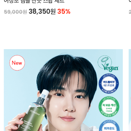
어성초 앰플 산뜻 스왑 세트
38,350원
35%
59,000원