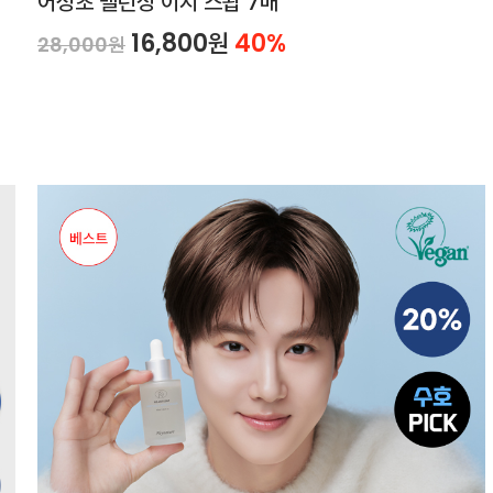
어성초 밸런싱 이지 스왑 7매
16,800원
40%
28,000원