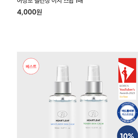
어성초 밸런싱 이지 스왑 1매
4,000원