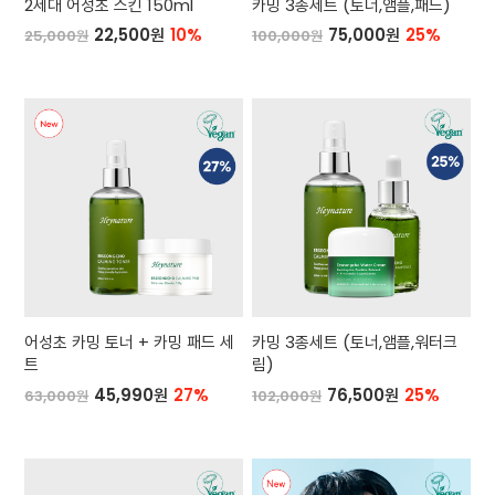
2세대 어성초 스킨 150ml
카밍 3종세트 (토너,앰플,패드)
22,500원
10%
75,000원
25%
25,000원
100,000원
어성초 카밍 토너 + 카밍 패드 세
카밍 3종세트 (토너,앰플,워터크
트
림)
45,990원
27%
76,500원
25%
63,000원
102,000원