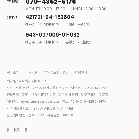
070-4352-5176
고객문의
MON-FRI 10:00 - 17:00
LUNCH 12:30 - 13:30
421701-04-152804
뱅킹안내
예금주 : (주)헤이네이처
은행명 : 국민은행
943-007606-01-032
예금주 : (주)헤이네이처
은행명 : 기업은행
회사소개
이용약관
개인정보취급방침
이용안내
회사명 : 주식회사 헤이네이처
주소 : 서울 금천구 가산동 대성디폴리스지식산업센터 A동 지하 1층 116호
전화번호 : 070-4352-5176
대표 : 하은영
개인정보보호관리자 : 구문봉
이메일 : heynaturekr@naver.com
팩스 : 1515-010-4250-5179
사업자등록번호 : 119-87-04086
[사업자정보]
통신판매업신고번호 : 2015-서울금천-0492호