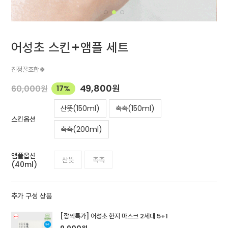
어성초 스킨+앰플 세트
진정꿀조합🍀
49,800
원
60,000
원
17%
산뜻(150ml)
촉촉(150ml)
스킨옵션
촉촉(200ml)
앰플옵션
산뜻
촉촉
(40ml)
추가 구성 상품
[깜짝특가] 어성초 한지 마스크 2세대 5+1