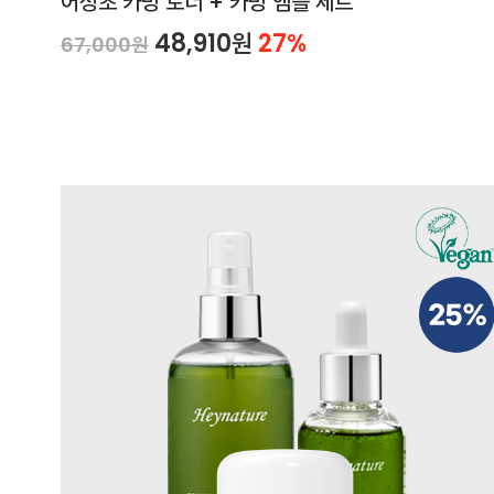
어성초 카밍 토너 + 카밍 앰플 세트
48,910원
27%
67,000원