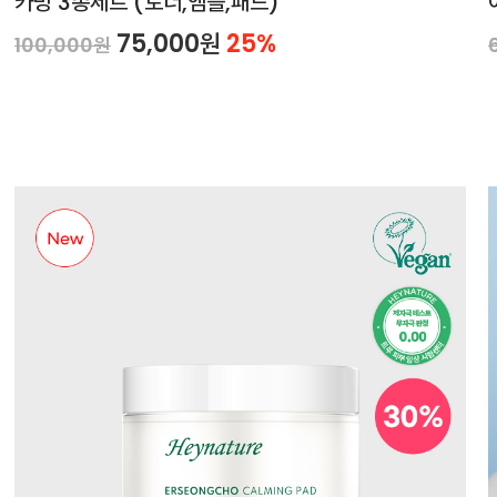
카밍 3종세트 (토너,앰플,패드)
75,000원
25%
100,000원