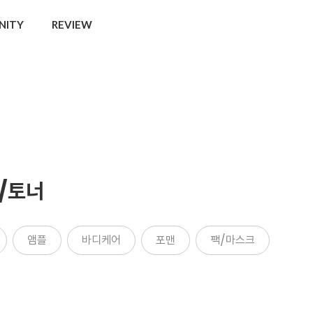
NITY
REVIEW
/토너
앰플
바디케어
포맨
팩/마스크