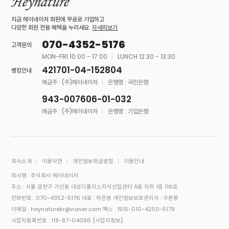
지금 헤이네이처 회원에 무료로 가입하고
다양한 회원 전용 혜택을 누리세요.
자세히보기
070-4352-5176
고객문의
MON-FRI 10:00 - 17:00
LUNCH 12:30 - 13:30
421701-04-152804
뱅킹안내
예금주 : (주)헤이네이처
은행명 : 국민은행
943-007606-01-032
예금주 : (주)헤이네이처
은행명 : 기업은행
회사소개
이용약관
개인정보취급방침
이용안내
회사명 : 주식회사 헤이네이처
주소 : 서울 금천구 가산동 대성디폴리스지식산업센터 A동 지하 1층 116호
전화번호 : 070-4352-5176
대표 : 하은영
개인정보보호관리자 : 구문봉
이메일 : heynaturekr@naver.com
팩스 : 1515-010-4250-5179
사업자등록번호 : 119-87-04086
[사업자정보]