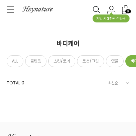
0
가입 시 3천원 적립금
바디케어
ALL
클렌징
스킨/토너
로션/크림
앰플
바
TOTAL
0