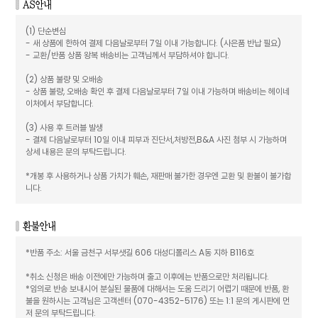
(1) 단순변심
- 새 상품에 한하여 결제 다음날로부터 7일 이내 가능합니다. (사은품 반납 필요)
- 교환/반품 상품 왕복 배송비는 고객님께서 부담하셔야 합니다.
(2) 상품 불량 및 오배송
- 상품 불량, 오배송 확인 후 결제 다음날로부터 7일 이내 가능하며 배송비는 헤이네
이처에서 부담합니다.
(3) 사용 후 트러블 발생
- 결제 다음날로부터 10일 이내 피부과 진단서,처방전,B&A 사진 첨부 시 가능하며
상세 내용은 문의 부탁드립니다.
*개봉 후 사용하거나 상품 가치가 훼손, 재판매 불가한 경우엔 교환 및 환불이 불가합
니다.
*반품 주소: 서울 금천구 서부샛길 606 대성디폴리스 A동 지하 B116호
*취소 신청은 배송 이전에만 가능하며 출고 이후에는 반품으로만 처리됩니다.
*임의로 반송 보내시어 분실된 물품에 대해서는 도움 드리기 어렵기 때문에 반품, 환
불을 원하시는 고객님은 고객센터 (070-4352-5176) 또는 1:1 문의 게시판에 먼
저 문의 부탁드립니다.