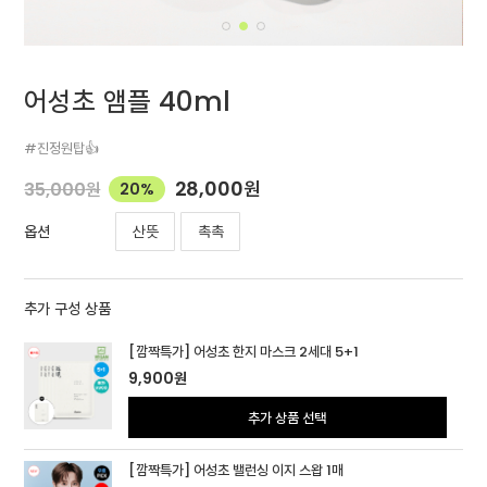
어성초 앰플 40ml
#진정원탑👍
28,000
원
35,000
원
20%
산뜻
촉촉
옵션
추가 구성 상품
[깜짝특가] 어성초 한지 마스크 2세대 5+1
9,900
원
추가 상품 선택
[깜짝특가] 어성초 밸런싱 이지 스왑 1매