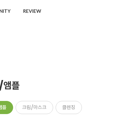
NITY
REVIEW
/앰플
앰플
크림/마스크
클렌징