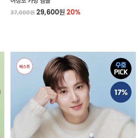
어성초 카밍 앰플
29,600원
20%
37,000원