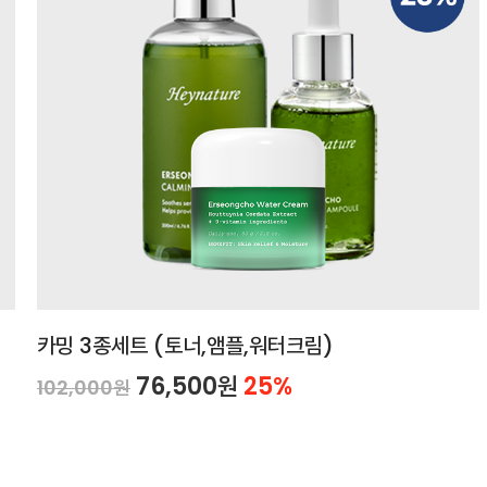
카밍 3종세트 (토너,앰플,워터크림)
76,500원
25%
102,000원