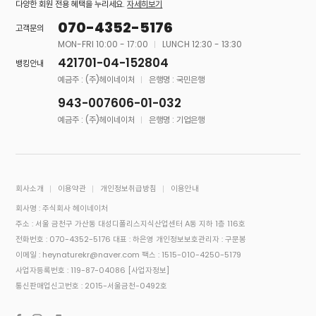
다양한 회원 전용 혜택을 누리세요.
자세히보기
070-4352-5176
고객문의
MON-FRI 10:00 - 17:00
LUNCH 12:30 - 13:30
421701-04-152804
뱅킹안내
예금주 : (주)헤이네이처
은행명 : 국민은행
943-007606-01-032
예금주 : (주)헤이네이처
은행명 : 기업은행
회사소개
이용약관
개인정보취급방침
이용안내
회사명 : 주식회사 헤이네이처
주소 : 서울 금천구 가산동 대성디폴리스지식산업센터 A동 지하 1층 116호
전화번호 : 070-4352-5176
대표 : 하은영
개인정보보호관리자 : 구문봉
이메일 : heynaturekr@naver.com
팩스 : 1515-010-4250-5179
사업자등록번호 : 119-87-04086
[사업자정보]
통신판매업신고번호 : 2015-서울금천-0492호