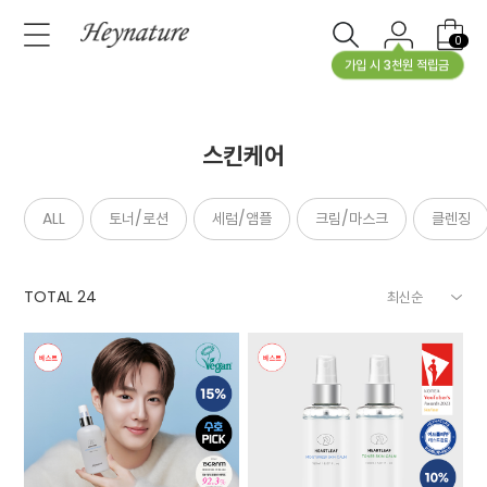
0
가입 시 3천원 적립금
스킨케어
ALL
토너/로션
세럼/앰플
크림/마스크
클렌징
TOTAL
24