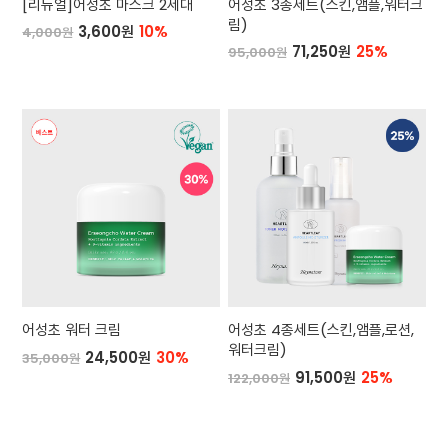
[리뉴얼]어성초 마스크 2세대
어성초 3종세트(스킨,앰플,워터크
림)
3,600원
10%
4,000원
71,250원
25%
95,000원
어성초 워터 크림
어성초 4종세트(스킨,앰플,로션,
워터크림)
24,500원
30%
35,000원
91,500원
25%
122,000원