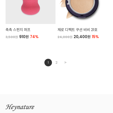
촉촉 스펀지 퍼프
제로 디펙트 쿠션 비비 21호
910원
74%
20,400원
15%
3,500원
24,000원
1
2
>>