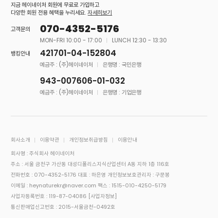
지금 헤이네이처 회원에 무료로 가입하고
다양한 회원 전용 혜택을 누리세요.
자세히보기
070-4352-5176
고객문의
MON-FRI 10:00 - 17:00
LUNCH 12:30 - 13:30
421701-04-152804
뱅킹안내
예금주 : (주)헤이네이처
은행명 : 국민은행
943-007606-01-032
예금주 : (주)헤이네이처
은행명 : 기업은행
회사소개
이용약관
개인정보취급방침
이용안내
회사명 : 주식회사 헤이네이처
주소 : 서울 금천구 가산동 대성디폴리스지식산업센터 A동 지하 1층 116호
전화번호 : 070-4352-5176
대표 : 하은영
개인정보보호관리자 : 구문봉
이메일 : heynaturekr@naver.com
팩스 : 1515-010-4250-5179
사업자등록번호 : 119-87-04086
[사업자정보]
통신판매업신고번호 : 2015-서울금천-0492호