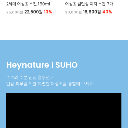
2세대 어성초 스킨 150ml
어성초 밸런싱 이지 스왑 7매
22,500원
10%
16,800원
40%
25,000원
28,000원
Heynature l SUHO
수호의 수분 진정 솔루션🪄
민감 피부를 위한 특별한 어성초를 경험해 보세요