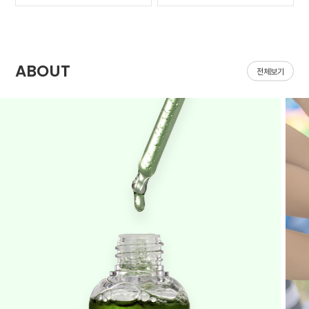
가 나아질 기*가 안보였어
집어지는데 헤이네이처 어
요ㅠㅠ 첫날 피부 보시면
성초 스킨 쓰면 확실히 진
다들 아시겠지만 너무 심
정되는 느낌이 있어요 쓰
해서 거울보기도 싫을..
다 보면 효과가 긴가민가..
ABOUT
전체보기