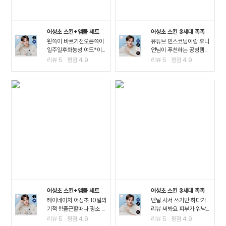
어성초 스킨+앰플 세트
어성초 스킨 3세대 촉촉
왼쪽이 바르기전오른쪽이
유튜브 민스코님이랑 후니
일주일후화농성 여드*이
언님이 푸천하는 공병템이
진짜 많이 진정되고 여드*
라서 큰 맘먹고 샀는데요!!
리뷰
5
평점
4.9
리뷰
5
평점
4.9
때문에 피부가 아픈정도
진정이 되는 거 같아요!! 좁
였는데 이제 아픈게 없어
*여드*이 많이 진정된 걸
져서 너무 좋아요ㅠㅠ왠만
느끼고요 스킨팩을 해주고
한 여드*에 좋다는거는 다
잤을 때 가장 큰 효과를 느
써봤는데 이렇게 효과가..
꼈어요3일차까지..
어성초 스킨+앰플 세트
어성초 스킨 3세대 촉촉
헤이네이처 어성초 10일의
맨날 사서 쓰기만 하다가
기적 !!!출근할때나 평소 밖
리뷰 써봐요 피부가 워낙
에서 다닐때도 계속 마스
여드*성 피부고 툭하면 이
리뷰
5
평점
4.9
리뷰
5
평점
4.9
크를 사용하다보니.. 피부
것저것 많이 나고 자주 뒤