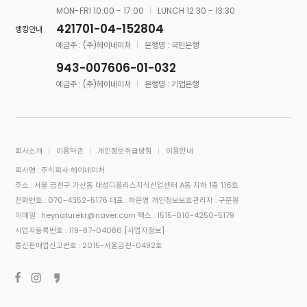
MON-FRI 10:00 - 17:00
LUNCH 12:30 - 13:30
421701-04-152804
뱅킹안내
예금주 : (주)헤이네이처
은행명 : 국민은행
943-007606-01-032
예금주 : (주)헤이네이처
은행명 : 기업은행
회사소개
이용약관
개인정보취급방침
이용안내
회사명 : 주식회사 헤이네이처
주소 : 서울 금천구 가산동 대성디폴리스지식산업센터 A동 지하 1층 116호
전화번호 : 070-4352-5176
대표 : 하은영
개인정보보호관리자 : 구문봉
이메일 : heynaturekr@naver.com
팩스 : 1515-010-4250-5179
사업자등록번호 : 119-87-04086
[사업자정보]
통신판매업신고번호 : 2015-서울금천-0492호